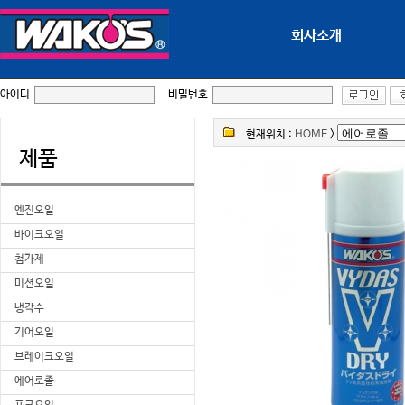
회사소개
아이디
비밀번호
현재위치 :
HOME
>
제품
엔진오일
바이크오일
첨가제
미션오일
냉각수
기어오일
브레이크오일
에어로졸