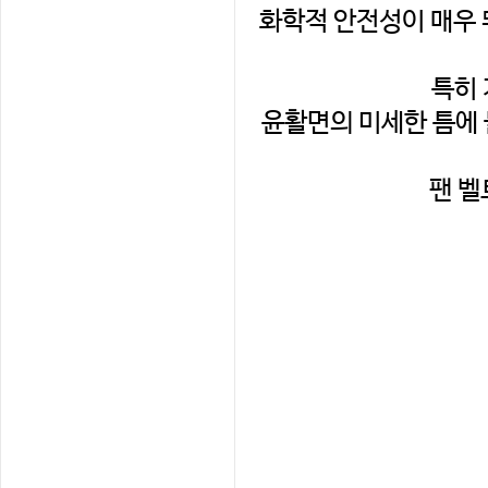
특히
팬 벨