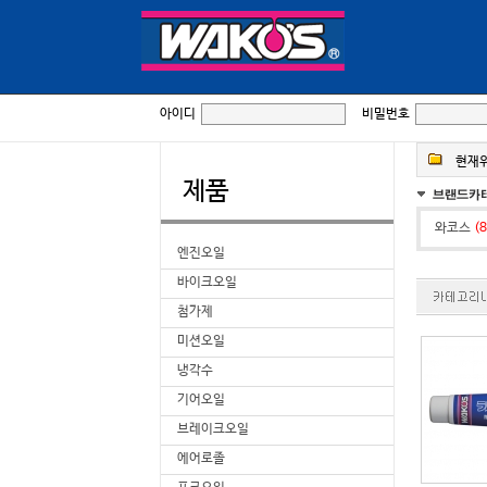
아이디
비밀번호
현재위
제품
와코스
(8
엔진오일
바이크오일
첨가제
미션오일
냉각수
기어오일
브레이크오일
에어로졸