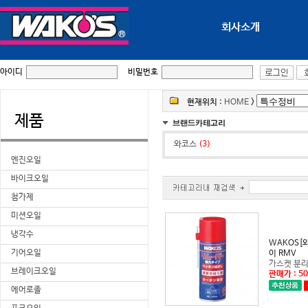
회사소개
아이디
비밀번호
현재위치 :
HOME
>
제품
와코스
(3)
엔진오일
바이크오일
첨가제
미션오일
냉각수
기어오일
이 RMV
가스켓 분리
브레이크오일
판매가 : 5
에어로졸