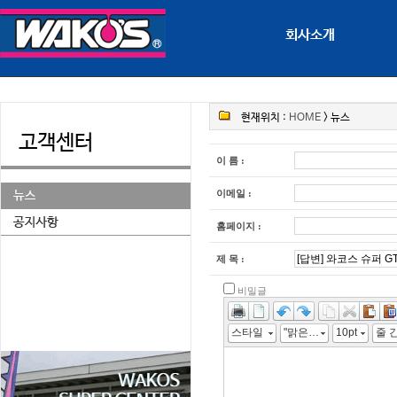
회사소개
현재위치 :
HOME
> 뉴스
고객센터
이 름 :
이메일 :
홈페이지 :
제 목 :
비밀글
스타일
"맑은 고딕", 굴림, "Malgun Gothic", gulim
10pt
줄 